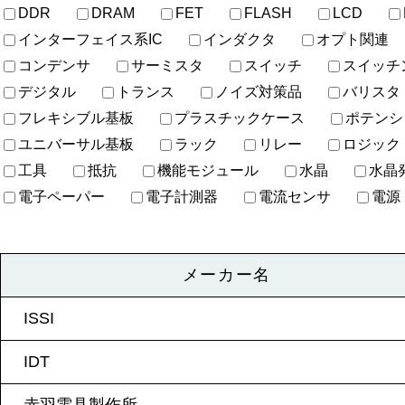
DDR
DRAM
FET
FLASH
LCD
インターフェイス系IC
インダクタ
オプト関連
コンデンサ
サーミスタ
スイッチ
スイッチ
デジタル
トランス
ノイズ対策品
バリスタ
フレキシブル基板
プラスチックケース
ポテンシ
ユニバーサル基板
ラック
リレー
ロジック
工具
抵抗
機能モジュール
水晶
水晶
電子ペーパー
電子計測器
電流センサ
電源
メーカー名
ISSI
IDT