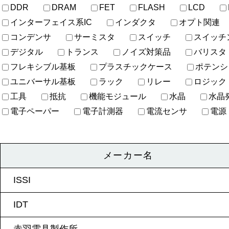
DDR
DRAM
FET
FLASH
LCD
インターフェイス系IC
インダクタ
オプト関連
コンデンサ
サーミスタ
スイッチ
スイッチ
デジタル
トランス
ノイズ対策品
バリスタ
フレキシブル基板
プラスチックケース
ポテンシ
ユニバーサル基板
ラック
リレー
ロジック
工具
抵抗
機能モジュール
水晶
水晶
電子ペーパー
電子計測器
電流センサ
電源
メーカー名
ISSI
IDT