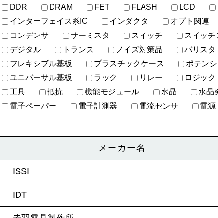
DDR
DRAM
FET
FLASH
LCD
インターフェイス系IC
インダクタ
オプト関連
コンデンサ
サーミスタ
スイッチ
スイッチ
デジタル
トランス
ノイズ対策品
バリスタ
フレキシブル基板
プラスチックケース
ポテンシ
ユニバーサル基板
ラック
リレー
ロジック
工具
抵抗
機能モジュール
水晶
水晶
電子ペーパー
電子計測器
電流センサ
電源
メーカー名
ISSI
IDT