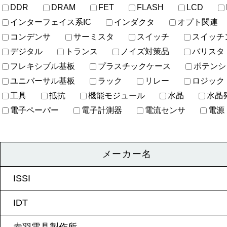
DDR
DRAM
FET
FLASH
LCD
インターフェイス系IC
インダクタ
オプト関連
コンデンサ
サーミスタ
スイッチ
スイッチ
デジタル
トランス
ノイズ対策品
バリスタ
フレキシブル基板
プラスチックケース
ポテンシ
ユニバーサル基板
ラック
リレー
ロジック
工具
抵抗
機能モジュール
水晶
水晶
電子ペーパー
電子計測器
電流センサ
電源
メーカー名
ISSI
IDT