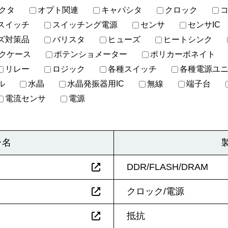
クタ
オプト関連
キャパシタ
クロック
スイッチ
スイッチング電源
センサ
センサIC
ズ対策品
バリスタ
ヒューズ
ヒートシンク
クケース
ポテンショメーター
ポリカーボネイト
リレー
ロジック
各種スイッチ
各種電源ユ
ル
水晶
水晶発振器用IC
無線
端子台
電流センサ
電源
ー名
DDR/FLASH/DRAM
クロック/電源
抵抗