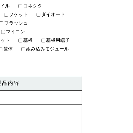
コイル
コネクタ
ソケット
ダイオード
フラッシュ
マイコン
ニット
基板
基板用端子
筐体
組み込みモジュール
製品内容