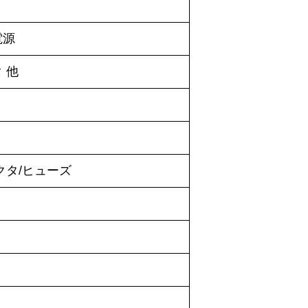
電源
 他
クタ/ヒューズ