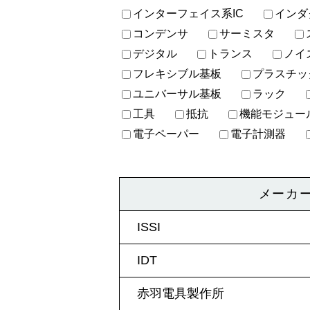
インターフェイス系IC
インダ
コンデンサ
サーミスタ
デジタル
トランス
ノイ
フレキシブル基板
プラスチッ
ユニバーサル基板
ラック
工具
抵抗
機能モジュー
電子ペーパー
電子計測器
メーカ
ISSI
IDT
赤羽電具製作所