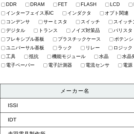
DDR
DRAM
FET
FLASH
LCD
インターフェイス系IC
インダクタ
オプト関連
コンデンサ
サーミスタ
スイッチ
スイッチ
デジタル
トランス
ノイズ対策品
バリスタ
フレキシブル基板
プラスチックケース
ポテンシ
ユニバーサル基板
ラック
リレー
ロジック
工具
抵抗
機能モジュール
水晶
水晶
電子ペーパー
電子計測器
電流センサ
電源
メーカー名
ISSI
IDT