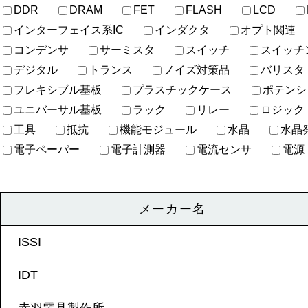
DDR
DRAM
FET
FLASH
LCD
インターフェイス系IC
インダクタ
オプト関連
コンデンサ
サーミスタ
スイッチ
スイッチ
デジタル
トランス
ノイズ対策品
バリスタ
フレキシブル基板
プラスチックケース
ポテンシ
ユニバーサル基板
ラック
リレー
ロジック
工具
抵抗
機能モジュール
水晶
水晶
電子ペーパー
電子計測器
電流センサ
電源
メーカー名
ISSI
IDT