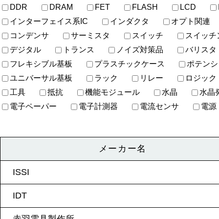
DDR
DRAM
FET
FLASH
LCD
インターフェイス系IC
インダクタ
オプト関連
コンデンサ
サーミスタ
スイッチ
スイッチ
デジタル
トランス
ノイズ対策品
バリスタ
フレキシブル基板
プラスチックケース
ポテンシ
ユニバーサル基板
ラック
リレー
ロジック
工具
抵抗
機能モジュール
水晶
水晶
電子ペーパー
電子計測器
電流センサ
電源
メーカー名
ISSI
IDT